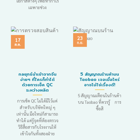
โอกาสต่างๆ เพื่อทำกำไร
เฉพาะช่วง
23
17
ก.ย.
ต.ค.
กลยุทธ์นำเข้าจากจีน
5 สัญญาณร้านค้าบน
ง่ายๆ ที่ใครก็ทำได้
Taobao เจอเมื่อไหร่
ด้วยการเช็ค QC
อาจไม่ใช่เรื่องดี!
ระหว่างผลิต
5 สัญญาณเตือนในร้านค้า
การเช็ค QC ไม่ได้มีไว้แค่
บน Taobao ที่ควรรู้ การ
สำหรับบริษัทใหญ่ ๆ
ซื้อสิ
เท่านั้น มือใหม่ก็สามารถ
ทำได้ แค่รู้จุดที่ต้องตรวจ
วิธีสื่อสารกับโรงงานให้
เข้าใจกันทั้งสองฝ่าย