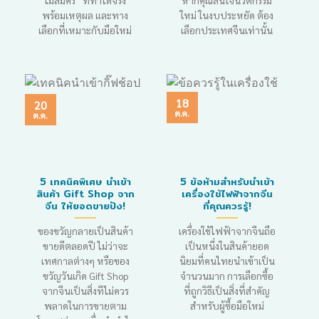
ไม่สมัคร” ที่ทำได้จริง
หากคุณสนใจนวัตกรรม
พร้อมเหตุผล และทาง
ใหม่ ในงบประหยัด ต้อง
เลือกที่เหมาะกับมือใหม่
เลือกประเทศจีนเท่านั้น
18
20
ต.ค.
ต.ค.
5 เทคนิคพิเศษ นำเข้า
5 ข้อห้ามสำหรับนำเข้า
สินค้า Gift Shop จาก
เครื่องใช้ไฟฟ้าจากจีน
จีน ให้ยอดขายปัง!
ที่คุณควรรู้!
ของขวัญกลายเป็นสินค้า
เครื่องใช้ไฟฟ้าจากจีนถือ
ขายดีตลอดปี ไม่ว่าจะ
เป็นหนึ่งในสินค้ายอด
เทศกาลต่างๆ หรือของ
นิยมที่คนไทยนำเข้าเป็น
ขวัญวันเกิด Gift Shop
จำนวนมาก การเลือกซื้อ
จากจีนเป็นสิ่งทีไม่ควร
ที่ถูกวิธีเป็นสิ่งที่สำคัญ
พลาดในการขายตาม
สำหรับผู้ซื้อมือใหม่