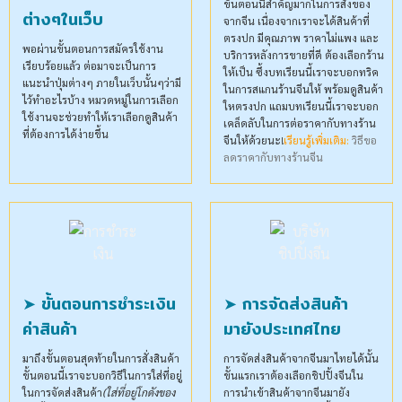
ขั้นตอนนี้สำคัญมากในการสั่งของ
ต่างๆในเว็บ
จากจีน เนื่องจากเราจะได้สินค้าที่
ตรงปก มีคุณภาพ ราคาไม่แพง และ
พอผ่านขั้นตอนการสมัครใช้งาน
บริการหลังการขายที่ดี ต้องเลือกร้าน
เรียบร้อยแล้ว ต่อมาจะเป็นการ
ให้เป็น ซึ้งบทเรียนนี้เราจะบอกทริค
แนะนำปุ่มต่างๆ ภายในเว็บนั้นๆว่ามี
ในการสแกนร้านจีนให้ พร้อมดูสินค้า
ไว้ทำอะไรบ้าง หมวดหมู่ในการเลือก
ใหตรงปก แถมบทเรียนนี้เราจะบอก
ใช้งานจะช่วยทำให้เราเลือกดูสินค้า
เคล็ดลับในการต่อราคากับทางร้าน
ที่ต้องการได้ง่ายขึ้น
จีนให้ด้วยนะ!
เรียนรู้เพิ่มเติม:
วิธีขอ
ลดราคากับทางร้านจีน
➤ ขั้นตอนการชำระเงิน
➤ การจัดส่งสินค้า
ค่าสินค้า
มายังประเทศไทย
มาถึงขั้นตอนสุดท้ายในการสั่งสินค้า
การจัดส่งสินค้าจากจีนมาไทยได้นั้น
ขั้นตอนนี้เราจะบอกวิธีในการใส่ที่อยู่
ขั้นแรกเราต้องเลือกชิปปิ้งจีนใน
ในการจัดส่งสินค้า
(ใส่ที่อยู่โกดังของ
การนำเข้าสินค้าจากจีนมายัง